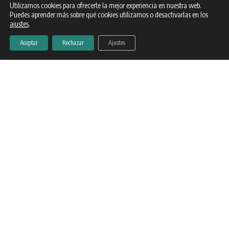
Utilizamos cookies para ofrecerte la mejor experiencia en nuestra web.
Puedes aprender más sobre qué cookies utilizamos o desactivarlas en los
ajustes
.
Aceptar
Rechazar
Ajustes
¿En qué fechas
quiere hacer tu
escapada rural?
De:
Hasta: