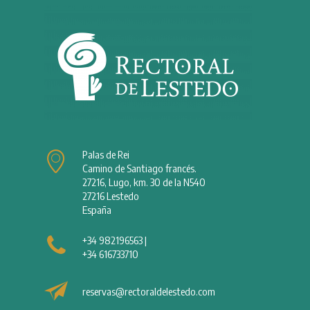
Palas de Rei
Camino de Santiago francés.
27216, Lugo, km. 30 de la N540
27216 Lestedo
España
+34 982196563
|
+34 616733710
reservas@rectoraldelestedo.com