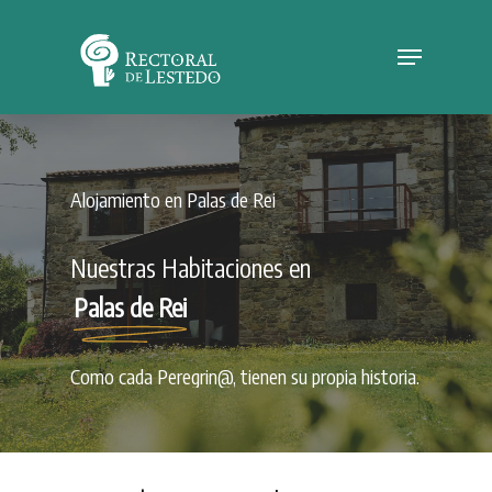
Skip
Menu
to
Close
main
Menu
content
Alojamiento
en
Palas
de
Rei
Nuestras Habitaciones en
Palas de Rei
Como
cada
Peregrin@,
tienen
su
propia
historia.